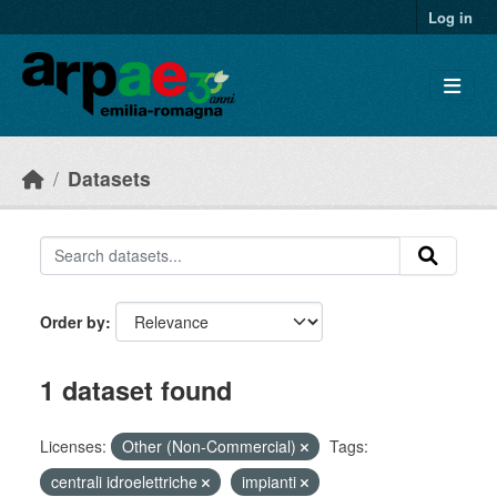
Skip to main content
Log in
Datasets
Order by
1 dataset found
Licenses:
Other (Non-Commercial)
Tags:
centrali idroelettriche
impianti