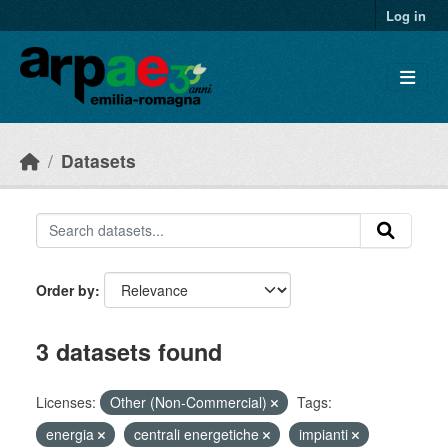
Skip to main content
Log in
Datasets
Order by
3 datasets found
Licenses:
Other (Non-Commercial)
Tags:
energia
centrali energetiche
impianti