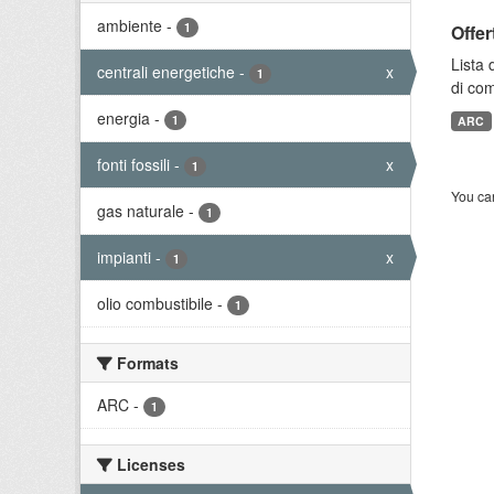
ambiente
-
1
Offer
Lista 
centrali energetiche
-
x
1
di com
energia
-
1
ARC
fonti fossili
-
x
1
You can
gas naturale
-
1
impianti
-
x
1
olio combustibile
-
1
Formats
ARC
-
1
Licenses