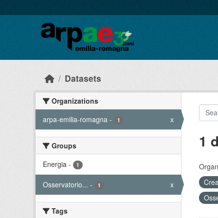
Skip to main content
Datasets
Organizations
arpa-emilia-romagna
-
x
1
1 
Groups
Energia
-
1
Organi
Crea
Osservatorio...
-
x
1
Osse
Tags