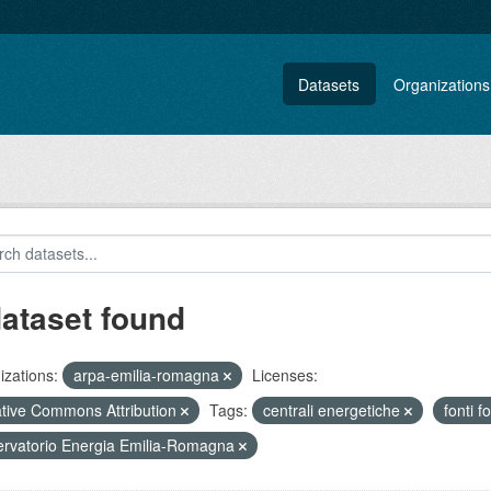
Datasets
Organizations
dataset found
zations:
arpa-emilia-romagna
Licenses:
tive Commons Attribution
Tags:
centrali energetiche
fonti fo
rvatorio Energia Emilia-Romagna