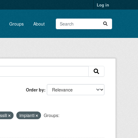
Log in
Groups
About
Order by
ssili
impianti
Groups: