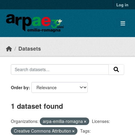
Skip to main content
Log in
Datasets
Order by
1 dataset found
Organizations:
arpa-emilia-romagna
Licenses:
Creative Commons Attribution
Tags: