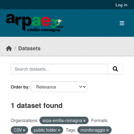
Skip to main content
Log in
Datasets
Order by
1 dataset found
Organizations:
arpa-emilia-romagna
Formats:
CSV
public folder
Tags:
monitoraggio