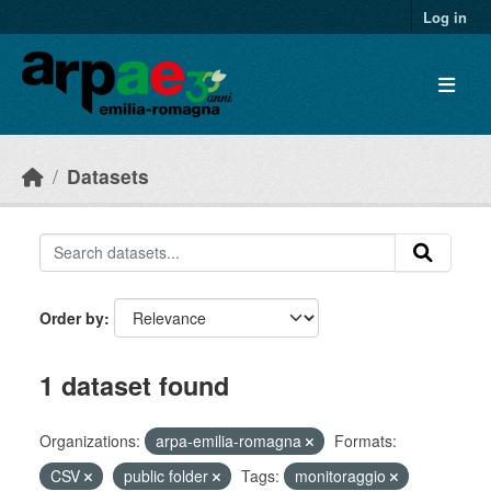
Skip to main content
Log in
Datasets
Order by
1 dataset found
Organizations:
arpa-emilia-romagna
Formats:
CSV
public folder
Tags:
monitoraggio