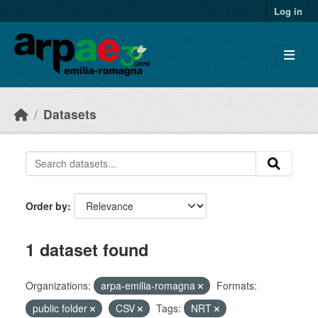
Skip to main content
Log in
Datasets
Order by
1 dataset found
Organizations:
arpa-emilia-romagna
Formats:
public folder
CSV
Tags:
NRT