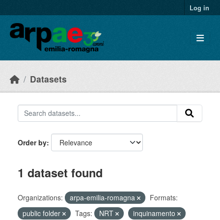
Skip to main content
Log in
Datasets
Order by
1 dataset found
Organizations:
arpa-emilia-romagna
Formats:
public folder
Tags:
NRT
inquinamento