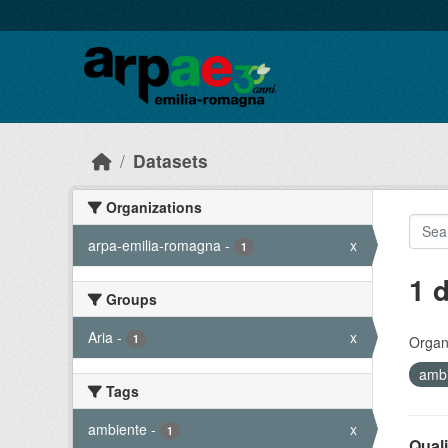
Skip to main content
Datasets
Organizations
arpa-emilia-romagna
-
x
1
1 
Groups
Aria
-
x
1
Organi
amb
Tags
ambiente
-
x
1
Quali