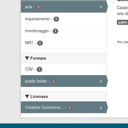
aria
-
x
Catalo
1
rete d
inquinamento
-
1
public
monitoraggio
-
1
You can
NRT
-
1
Formats
CSV
-
1
public folder
-
x
1
Licenses
Creative Commons...
-
x
1