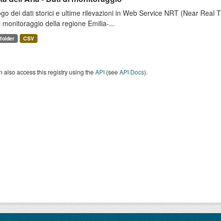
go dei dati storici e ultime rilevazioni in Web Service NRT (Near Real Tim
i monitoraggio della regione Emilia-...
 folder
CSV
 also access this registry using the
API
(see
API Docs
).