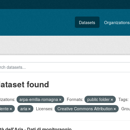
Datasets
Organizations
dataset found
zations:
arpa-emilia-romagna
Formats:
public folder
Tags:
iente
aria
Licenses:
Creative Commons Attribution
Grou
tà dell'Aria - Dati di monitoraggio