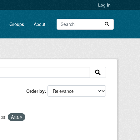
Log in
Groups
About
Order by
ps:
Aria