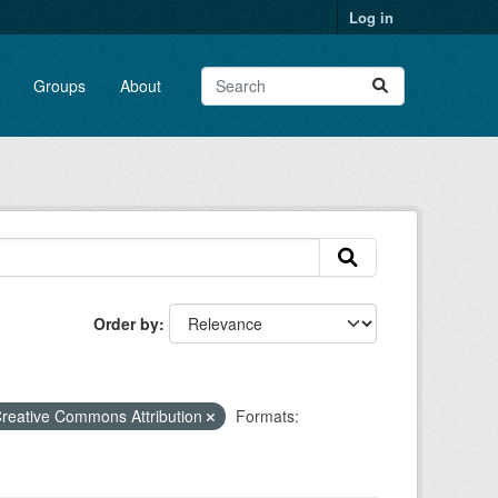
Log in
Groups
About
Order by
reative Commons Attribution
Formats: