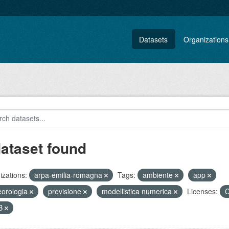
Datasets
Organizations
dataset found
zations:
arpa-emilia-romagna
Tags:
ambiente
app
orologia
previsione
modellistica numerica
Licenses:
C
B