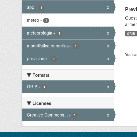
app
-
x
1
Prev
Quest
meteo
-
1
alimen
meteorologia
-
x
1
GRIB
modellistica numerica
-
x
1
You can
previsione
-
x
1
Formats
GRIB
-
x
1
Licenses
Creative Commons...
-
x
1