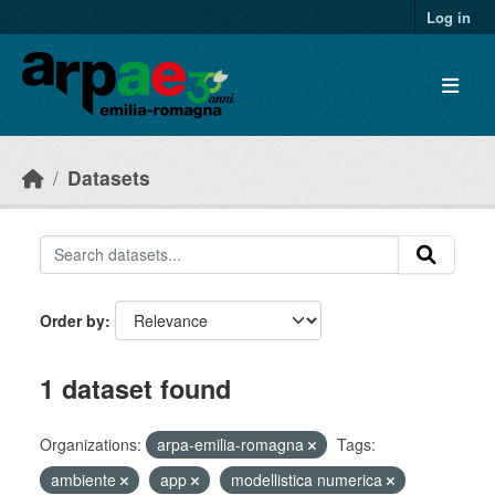
Skip to main content
Log in
Datasets
Order by
1 dataset found
Organizations:
arpa-emilia-romagna
Tags:
ambiente
app
modellistica numerica