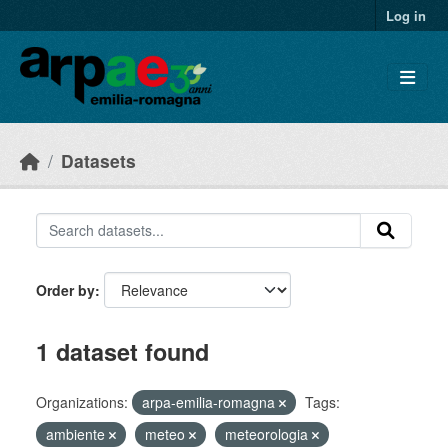
Skip to main content
Log in
Datasets
Order by
1 dataset found
Organizations:
arpa-emilia-romagna
Tags:
ambiente
meteo
meteorologia