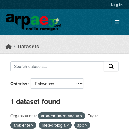
Skip to main content
Log in
Datasets
Order by
1 dataset found
Organizations:
arpa-emilia-romagna
Tags:
ambiente
meteorologia
app