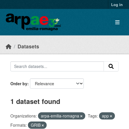
Skip to main content
Log in
Datasets
Order by
1 dataset found
Organizations:
arpa-emilia-romagna
Tags:
app
Formats:
GRIB