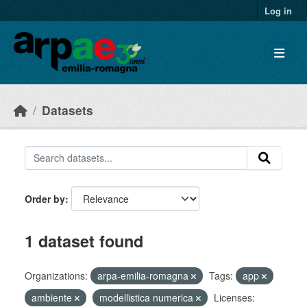
Skip to main content
Log in
Datasets
Order by
1 dataset found
Organizations:
arpa-emilia-romagna
Tags:
app
ambiente
modellistica numerica
Licenses: