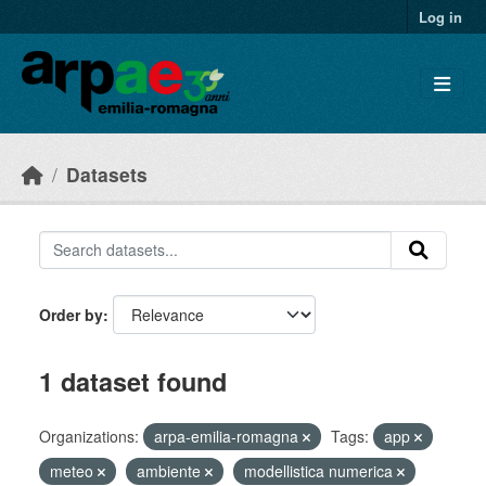
Skip to main content
Log in
Datasets
Order by
1 dataset found
Organizations:
arpa-emilia-romagna
Tags:
app
meteo
ambiente
modellistica numerica