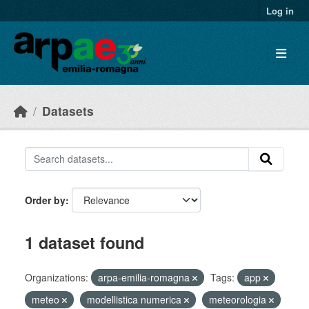
Skip to main content
Log in
Datasets
Order by
1 dataset found
Organizations:
arpa-emilia-romagna
Tags:
app
meteo
modellistica numerica
meteorologia