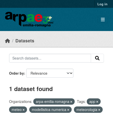
Skip to main content
Log in
Datasets
Order by
1 dataset found
Organizations:
arpa-emilia-romagna
Tags:
app
meteo
modellistica numerica
meteorologia