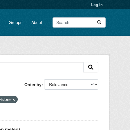
Log in
Groups
About
Order by
visione
pp meteo)