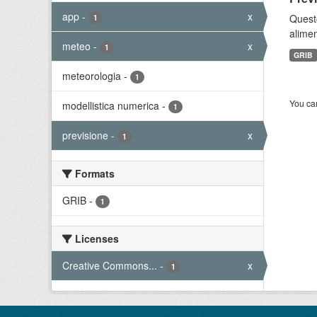
app
-
x
Quest
1
alimen
meteo
-
x
1
GRIB
meteorologia
-
1
You can
modellistica numerica
-
1
previsione
-
x
1
Formats
GRIB
-
1
Licenses
Creative Commons...
-
x
1