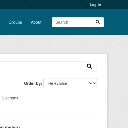
Log in
Groups
About
Order by
Licenses:
pp meteo)