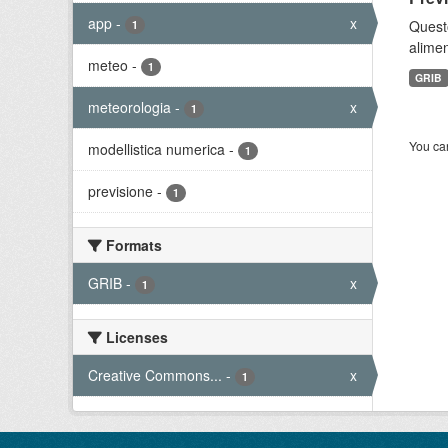
app
-
x
Quest
1
alimen
meteo
-
1
GRIB
meteorologia
-
x
1
You can
modellistica numerica
-
1
previsione
-
1
Formats
GRIB
-
x
1
Licenses
Creative Commons...
-
x
1