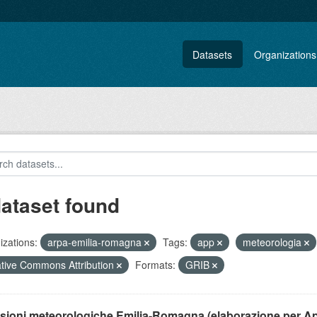
Datasets
Organizations
dataset found
zations:
arpa-emilia-romagna
Tags:
app
meteorologia
tive Commons Attribution
Formats:
GRIB
isioni meteorologiche Emilia-Romagna (elaborazione per A