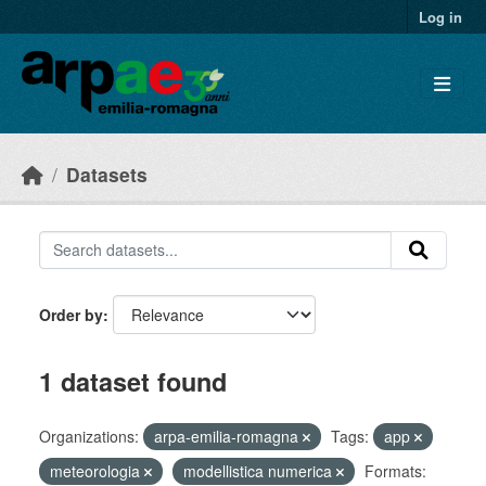
Skip to main content
Log in
Datasets
Order by
1 dataset found
Organizations:
arpa-emilia-romagna
Tags:
app
meteorologia
modellistica numerica
Formats: