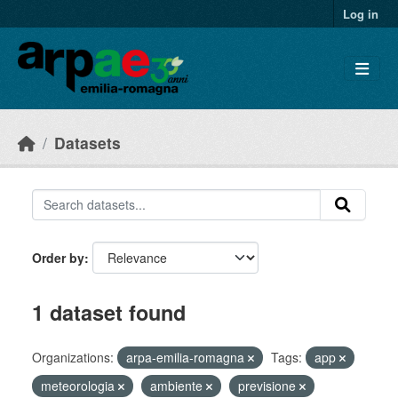
Skip to main content
Log in
Datasets
Order by
1 dataset found
Organizations:
arpa-emilia-romagna
Tags:
app
meteorologia
ambiente
previsione