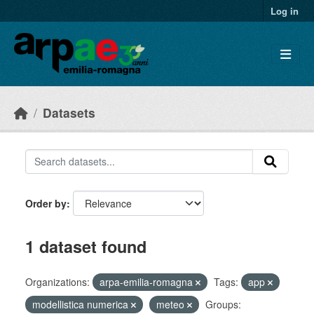
Skip to main content
Log in
Datasets
Order by
1 dataset found
Organizations:
arpa-emilia-romagna
Tags:
app
modellistica numerica
meteo
Groups: