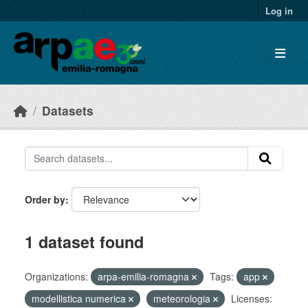
Skip to main content
Log in
Datasets
Order by
1 dataset found
Organizations:
arpa-emilia-romagna
Tags:
app
modellistica numerica
meteorologia
Licenses: