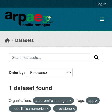
Skip to main content
Log in
Datasets
Order by
1 dataset found
Organizations:
arpa-emilia-romagna
Tags:
app
modellistica numerica
previsione