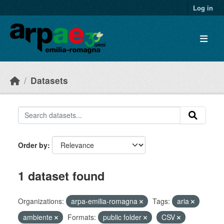
Skip to main content
Log in
Datasets
Order by
1 dataset found
Organizations:
arpa-emilia-romagna
Tags:
aria
ambiente
Formats:
public folder
CSV