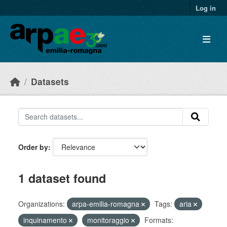
Skip to main content
Log in
Datasets
Order by
1 dataset found
Organizations:
arpa-emilia-romagna
Tags:
aria
inquinamento
monitoraggio
Formats: