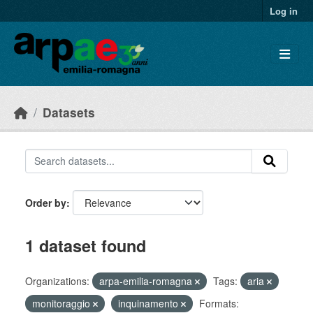
Skip to main content
Log in
Datasets
Order by
1 dataset found
Organizations:
arpa-emilia-romagna
Tags:
aria
monitoraggio
inquinamento
Formats: