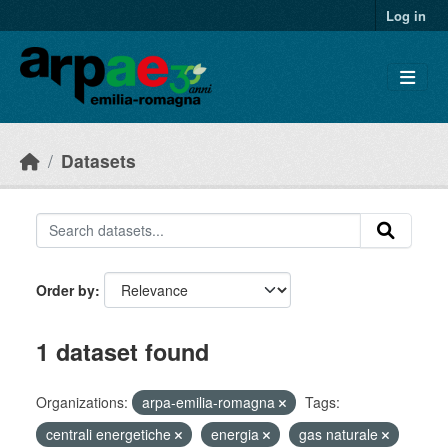
Skip to main content
Log in
Datasets
Order by
1 dataset found
Organizations:
arpa-emilia-romagna
Tags:
centrali energetiche
energia
gas naturale