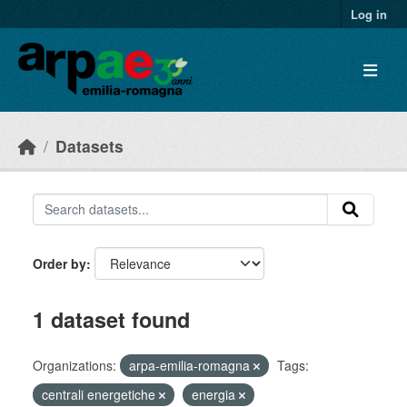
Skip to main content
Log in
Datasets
Order by
1 dataset found
Organizations:
arpa-emilia-romagna
Tags:
centrali energetiche
energia