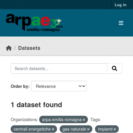
Skip to main content
Log in
Datasets
Order by
1 dataset found
Organizations:
arpa-emilia-romagna
Tags:
centrali energetiche
gas naturale
impianti