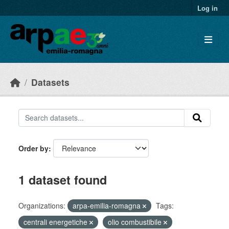
Skip to main content
Log in
Datasets
Order by
1 dataset found
Organizations:
arpa-emilia-romagna
Tags:
centrali energetiche
olio combustibile