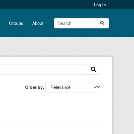
Log in
Groups
About
Order by