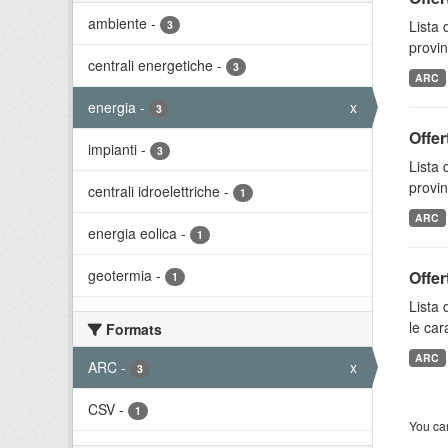
ambiente
-
Lista 
3
provin
centrali energetiche
-
3
ARC
energia
-
x
3
Offer
impianti
-
3
Lista 
provin
centrali idroelettriche
-
1
ARC
energia eolica
-
1
geotermia
-
Offer
1
Lista 
le car
Formats
ARC
ARC
-
x
3
CSV
-
1
You can