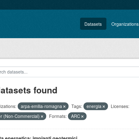
Datasets
Organizations
datasets found
zations:
arpa-emilia-romagna
Tags:
energia
Licenses:
r (Non-Commercial)
Formats:
ARC
ta energetica: impianti geotermici