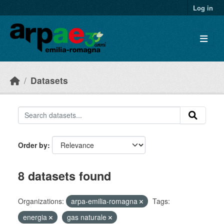
Skip to main content
Log in
Datasets
Order by
8 datasets found
Organizations:
arpa-emilia-romagna
Tags:
energia
gas naturale