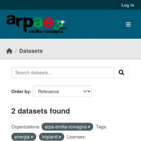
Skip to main content
Log in
Datasets
Order by
2 datasets found
Organizations:
arpa-emilia-romagna
Tags:
energia
impianti
Licenses: