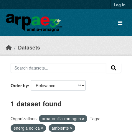
Skip to main content
Log in
Datasets
Order by
1 dataset found
Organizations:
arpa-emilia-romagna
Tags:
energia eolica
ambiente