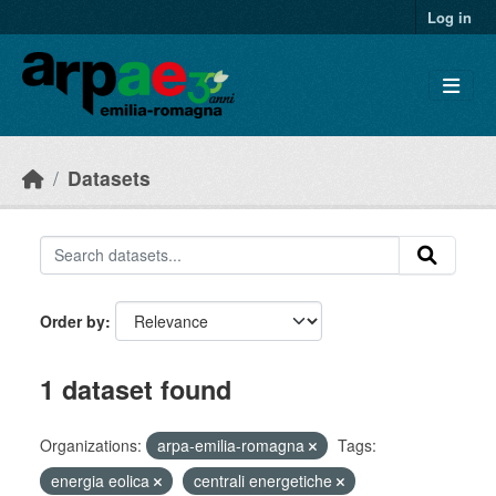
Skip to main content
Log in
Datasets
Order by
1 dataset found
Organizations:
arpa-emilia-romagna
Tags:
energia eolica
centrali energetiche