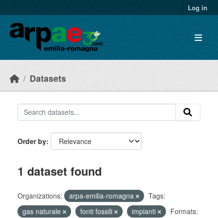
Skip to main content
Log in
Datasets
Order by
1 dataset found
Organizations:
arpa-emilia-romagna
Tags:
gas naturale
fonti fossili
impianti
Formats: