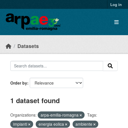
Skip to main content
Log in
Datasets
Order by
1 dataset found
Organizations:
arpa-emilia-romagna
Tags:
impianti
energia eolica
ambiente