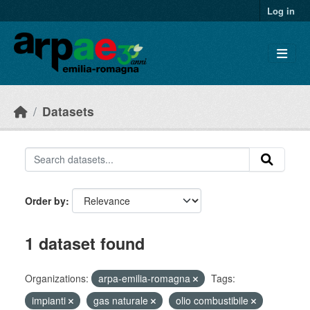
Skip to main content
Log in
Datasets
Order by
1 dataset found
Organizations:
arpa-emilia-romagna
Tags:
impianti
gas naturale
olio combustibile