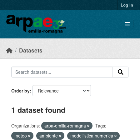
Skip to main content
Log in
Datasets
Order by
1 dataset found
Organizations:
arpa-emilia-romagna
Tags:
meteo
ambiente
modellistica numerica