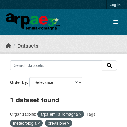
Skip to main content
Log in
Datasets
Order by
1 dataset found
Organizations:
arpa-emilia-romagna
Tags:
meteorologia
previsione