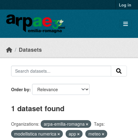
Skip to main content
Log in
Datasets
Order by
1 dataset found
Organizations:
arpa-emilia-romagna
Tags:
modellistica numerica
app
meteo