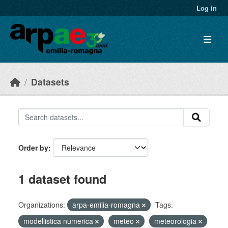
Skip to main content
Log in
Datasets
Order by
1 dataset found
Organizations:
arpa-emilia-romagna
Tags:
modellistica numerica
meteo
meteorologia