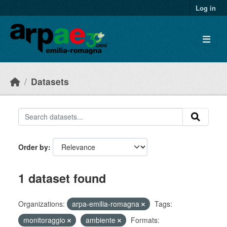
Skip to main content
Log in
Datasets
Order by
1 dataset found
Organizations:
arpa-emilia-romagna
Tags:
monitoraggio
ambiente
Formats: