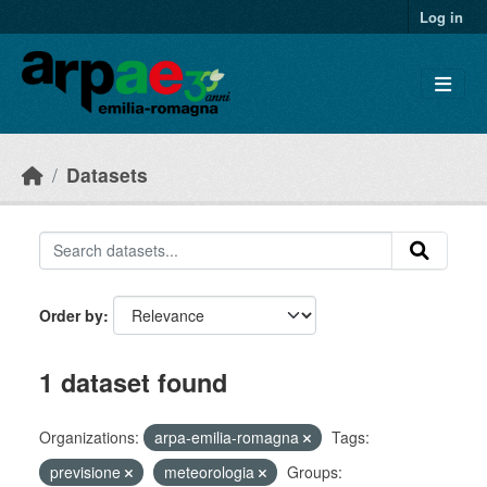
Skip to main content
Log in
Datasets
Order by
1 dataset found
Organizations:
arpa-emilia-romagna
Tags:
previsione
meteorologia
Groups: