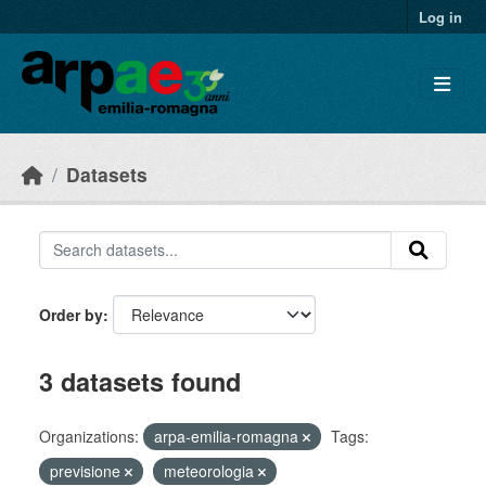
Skip to main content
Log in
Datasets
Order by
3 datasets found
Organizations:
arpa-emilia-romagna
Tags:
previsione
meteorologia