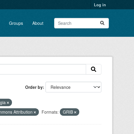
Log in
Groups
About
Order by
ogia
mmons Attribution
Formats:
GRIB