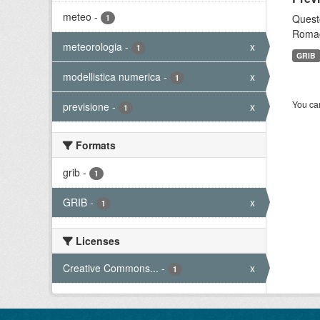
meteo
-
Questo
1
Romagn
meteorologia
-
x
1
GRIB
modellistica numerica
-
x
1
You can
previsione
-
x
1
Formats
grib
-
1
GRIB
-
x
1
Licenses
Creative Commons...
-
x
1