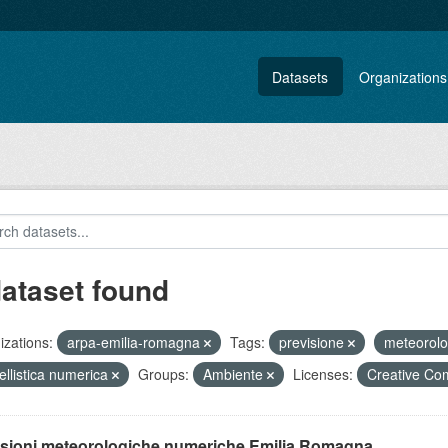
Datasets
Organizations
dataset found
zations:
arpa-emilia-romagna
Tags:
previsione
meteorol
llistica numerica
Groups:
Ambiente
Licenses:
Creative Co
isioni meteorologiche numeriche Emilia Romagna