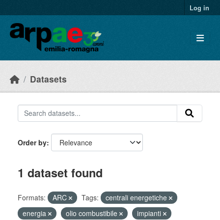
Skip to main content
Log in
Datasets
Order by
1 dataset found
Formats:
ARC
Tags:
centrali energetiche
energia
olio combustibile
impianti