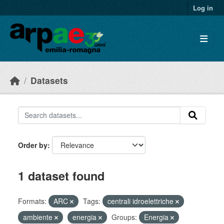
Skip to main content
Log in
Datasets
Order by
1 dataset found
Formats:
ARC
Tags:
centrali idroelettriche
ambiente
energia
Groups:
Energia